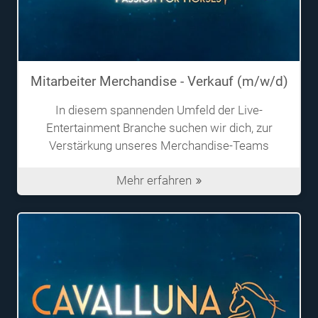
Mitarbeiter Merchandise - Verkauf (m/w/d)
In diesem spannenden Umfeld der Live-
Entertainment Branche suchen wir dich, zur
Verstärkung unseres Merchandise-Teams
Mehr erfahren