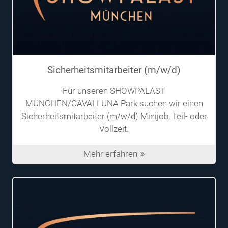
Sicherheitsmitarbeiter (m/w/d)
Für unseren SHOWPALAST
MÜNCHEN/CAVALLUNA Park suchen wir einen
Sicherheitsmitarbeiter (m/w/d) Minijob, Teil- oder
Vollzeit.
Mehr erfahren