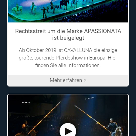
Rechtsstreit um die Marke APASSIONATA
ist beigelegt
Ab Oktober 2019 ist CAVALLUNA die einzige
große, tourende Pferdeshow in Europa. Hier
finden Sie alle Informationen.
Mehr erfahren