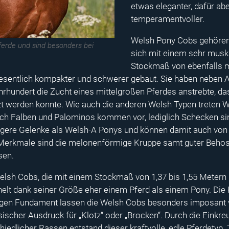
etwas eleganter, dafür ab
temperamentvoller.
Welsh Pony Cobs gehören 
ferde und sind besonders bei
sich mit einem sehr mus
Stockmaß von ebenfalls m
sentlich kompakter und schwerer gebaut. Sie haben neben Ar
rhundert die Zucht eines mittelgroßen Pferdes anstrebte, da
zt werden konnte. Wie auch die anderen Welsh Typen treten 
ch Falben und Palominos kommen vor, lediglich Schecken si
tigere Gelenke als Welsh-A Ponys und können damit auch vo
 Merkmale sind die melonenförmige Kruppe samt guter Behos
sen.
Welsh Cobs, die mit einem Stockmaß von 1,37 bis 1,55 Metern 
nelt dank seiner Größe eher einem Pferd als einem Pony. Die
igen Fundament lassen die Welsh Cobs besonders imposant 
sischer Ausdruck für „Klotz“ oder „Brocken“. Durch die Einkr
iedlicher Rassen entstand dieser kraftvolle, edle Pferdetyp