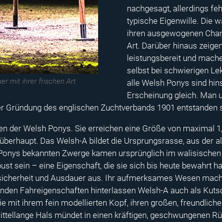
nachgesagt, allerdings feh
typische Eigenwille. Die 
ihren ausgewogenen Chara
Art. Darüber hinaus zeigen
leistungsbereit und mache
selbst bei schwierigen Lek
r mit ihrer frischen Art
alle Welsh Ponys sind hin
Erscheinung gleich. Man 
der Gründung des englischen Zuchtverbands 1901 entstanden s
ten der Welsh Ponys. Sie erreichen eine Größe von maximal 
überhaupt. Das Welsh-A bildet die Ursprungsrasse, aus der a
 Ponys bekannten Zwerge kamen ursprünglich im walisische
st sein – eine Eigenschaft, die sie sich bis heute bewahrt ha
tsicherheit und Ausdauer aus. Ihr aufmerksames Wesen macht
genden Fahreigenschaften hinterlassen Welsh-A auch als Kuts
e mit ihrem fein modellierten Kopf, ihren großen, freundlic
ttellange Hals mündet in einen kräftigen, geschwungenen Rück