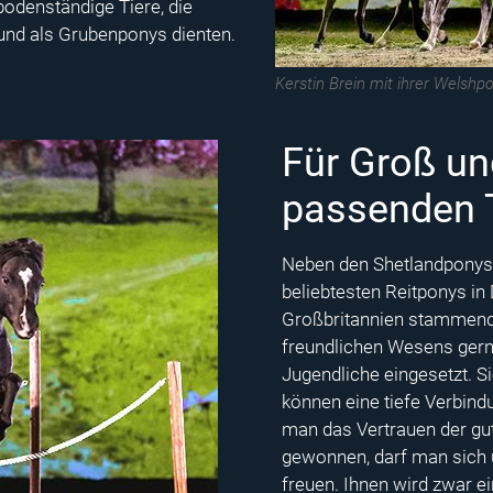
odenständige Tiere, die
n und als Grubenponys dienten.
Kerstin Brein mit ihrer Welshpo
Für Groß un
passenden 
Neben den Shetlandponys
beliebtesten Reitponys in
Großbritannien stammend
freundlichen Wesens gern 
Jugendliche eingesetzt. 
können eine tiefe Verbind
man das Vertrauen der gut
gewonnen, darf man sich 
freuen. Ihnen wird zwar 