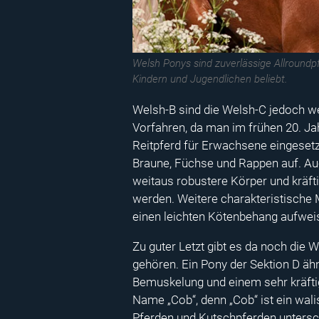
Welsh Ponys sind zuverlässige Allroundp
Kindern und Jugendlichen beliebt.
Welsh-B sind die Welsh-C jedoch we
Vorfahren, da man im frühen 20. Jah
Reitpferd für Erwachsene eingeset
Braune, Füchse und Rappen auf. Au
weitaus robustere Körper und kräf
werden. Weitere charakteristische
einen leichten Kötenbehang aufwei
Zu guter Letzt gibt es da noch die 
gehören. Ein Pony der Sektion D äh
Bemuskelung und einem sehr kräft
Name „Cob“, denn „Cob“ ist ein wali
Pferden und Kutschpferden untersch