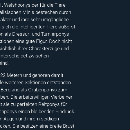
lt Welshponys der für die Tiere
walisischen Minis bestechen durch
kter und ihre sehr umgängliche
 sich die intelligenten Tiere äußerst
n als Dressur- und Turnierponys
tionen eine gute Figur. Doch nicht
sichtlich ihrer Charakterzüge und
unterscheidet zwischen
ind.
1,22 Metern und gehören damit
lle weiteren Sektionen entstanden
n Bergland als Grubenponys zum
ben. Die arbeitswilligen Vierbeiner
 sie zu perfekten Reitponys für
chponys einen bleibenden Eindruck.
hen Augen und ihrem seidigen
en. Sie besitzen eine breite Brust