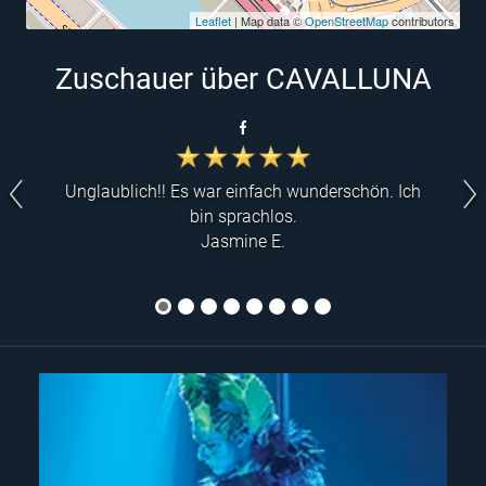
Leaflet
| Map data ©
OpenStreetMap
contributors
Zuschauer über CAVALLUNA
Unglaublich!! Es war einfach wunderschön. Ich
bin sprachlos.
Jasmine E.
1
2
3
4
5
6
7
8