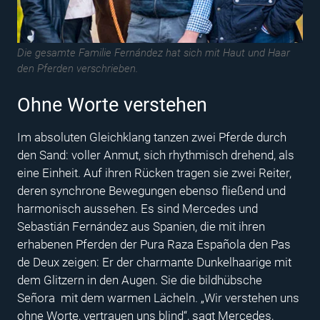
Die gesamte Familie Fernández hat sich mit Haut und Haar
den Pferden verschrieben.
Ohne Worte verstehen
Im absoluten Gleichklang tanzen zwei Pferde durch
den Sand: voller Anmut, sich rhythmisch drehend, als
eine Einheit. Auf ihren Rücken tragen sie zwei Reiter,
deren synchrone Bewegungen ebenso fließend und
harmonisch aussehen. Es sind Mercedes und
Sebastián Fernández aus Spanien, die mit ihren
erhabenen Pferden der Pura Raza Española den Pas
de Deux zeigen: Er der charmante Dunkelhaarige mit
dem Glitzern in den Augen. Sie die bildhübsche
Señora mit dem warmen Lächeln. „Wir verstehen uns
ohne Worte, vertrauen uns blind“, sagt Mercedes,