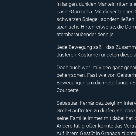
In langen, dunklen Mänteln ritten si
Laser-Garrocha. Mit dieser trieben
schwarzen Spiegel, sondern ließen 
spanische Hirtenreitweise, die Doma
atemberaubender denn je.
Jede Bewegung saß– das Zusammensp
düsteren Kostüme rundeten diese a
Doch auch wer im Video ganz genau 
beherrschen. Fast wie von Geisterha
Bewegungen um die meterlangen Sta
Courbette.
Sebastian Fernández zeigt im Interv
GmbH auftreten zu dürfen, sei das G
seine Familie immer mit dabei hat.
Andere tut, größer könnte das Vertr
Auf ihrem Gestüt in Granada züchten