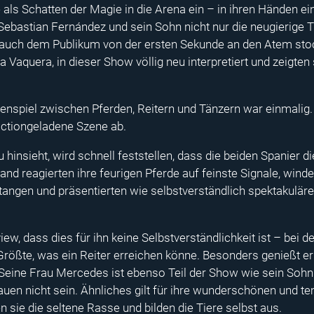
e als Schatten der Magie in die Arena ein – in ihren Händen ei
 Sebastian Fernández und sein Sohn nicht nur die neugierige 
auch dem Publikum von der ersten Sekunde an den Atem stocke
 Vaquera, in dieser Show völlig neu interpretiert und zeigten
iel zwischen Pferden, Reitern und Tänzern war einmalig. 
ctiongeladene Szene ab.
hinsieht, wird schnell feststellen, dass die beiden Spanier 
nd reagierten ihre feurigen Pferde auf feinste Signale, wind
ngen und präsentierten wie selbstverständlich spektakuläre
iew, dass dies für ihn keine Selbstverständlichkeit ist – bei
rößte, was ein Reiter erreichen könne. Besonders genießt er s
 Seine Frau Mercedes ist ebenso Teil der Show wie sein Sohn 
auen nicht sein. Ähnliches gilt für ihre wunderschönen und 
 sie die seltene Rasse und bilden die Tiere selbst aus.